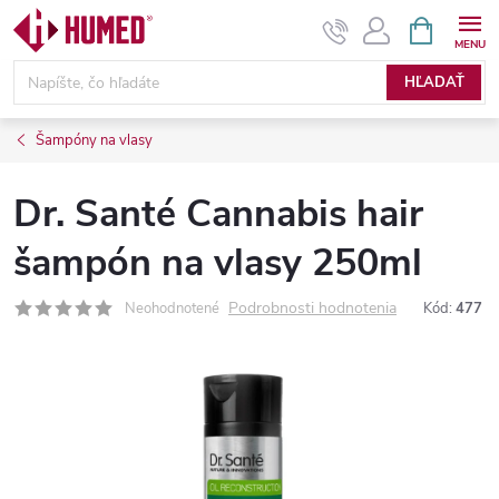
Prejsť
NÁKUPN
KOŠÍK
na
obsah
HĽADAŤ
Šampóny na vlasy
Dr. Santé Cannabis hair
šampón na vlasy 250ml
Podrobnosti hodnotenia
Neohodnotené
Kód:
477