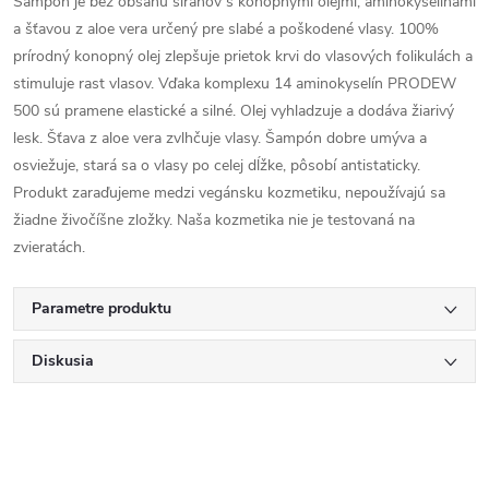
Šampón je bez obsahu síranov s konopnými olejmi, aminokyselinami
a šťavou z aloe vera určený pre slabé a poškodené vlasy. 100%
prírodný konopný olej zlepšuje prietok krvi do vlasových folikulách a
stimuluje rast vlasov. Vďaka komplexu 14 aminokyselín PRODEW
500 sú pramene elastické a silné. Olej vyhladzuje a dodáva žiarivý
lesk. Šťava z aloe vera zvlhčuje vlasy. Šampón dobre umýva a
osviežuje, stará sa o vlasy po celej dĺžke, pôsobí antistaticky.
Produkt zaraďujeme medzi vegánsku kozmetiku, nepoužívajú sa
žiadne živočíšne zložky. Naša kozmetika nie je testovaná na
zvieratách.
Parametre produktu
Diskusia