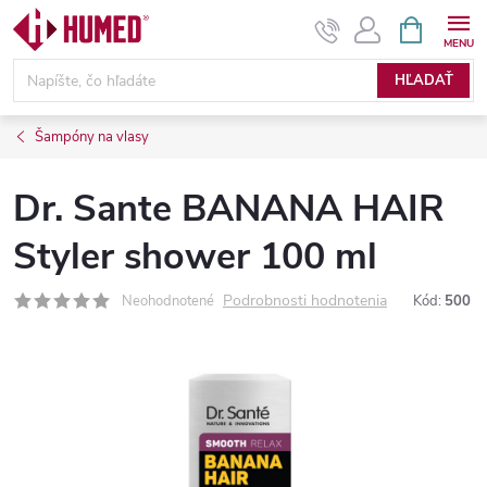
Prejsť
NÁKUPN
KOŠÍK
na
obsah
HĽADAŤ
Šampóny na vlasy
Dr. Sante BANANA HAIR
Styler shower 100 ml
Podrobnosti hodnotenia
Neohodnotené
Kód:
500