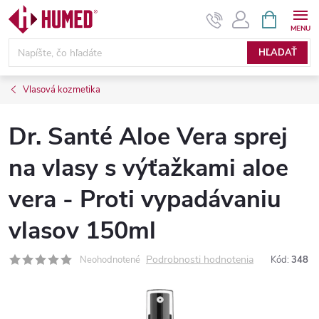
Prejsť
NÁKUPN
KOŠÍK
na
obsah
HĽADAŤ
Vlasová kozmetika
Dr. Santé Aloe Vera sprej
na vlasy s výťažkami aloe
vera - Proti vypadávaniu
vlasov 150ml
Podrobnosti hodnotenia
Neohodnotené
Kód:
348