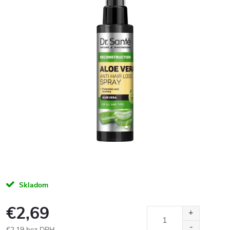
Skladom
€2,69
€2,19 bez DPH