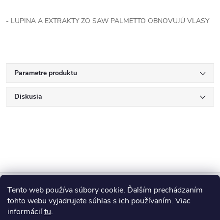
- LUPINA A EXTRAKTY ZO SAW PALMETTO OBNOVUJÚ VLASY
Parametre produktu
Diskusia
Z
Tento web používa súbory cookie. Ďalším prechádzaním
Blog
á
tohto webu vyjadrujete súhlas s ich používaním. Viac
informácií
tu
.