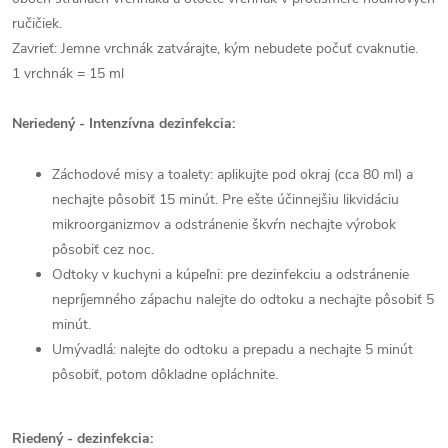
ručičiek.
Zavrieť: Jemne vrchnák zatvárajte, kým nebudete počuť cvaknutie.
1 vrchnák = 15 ml
Neriedený - Intenzívna dezinfekcia:
Záchodové misy a toalety: aplikujte pod okraj (cca 80 ml) a
nechajte pôsobiť 15 minút. Pre ešte účinnejšiu likvidáciu
mikroorganizmov a odstránenie škvŕn nechajte výrobok
pôsobiť cez noc.
Odtoky v kuchyni a kúpeľni: pre dezinfekciu a odstránenie
nepríjemného zápachu nalejte do odtoku a nechajte pôsobiť 5
minút.
Umývadlá: nalejte do odtoku a prepadu a nechajte 5 minút
pôsobiť, potom dôkladne opláchnite.
Riedený - dezinfekcia: