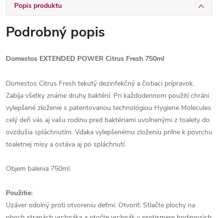
Popis produktu
Podrobný popis
Domestos EXTENDED POWER Citrus Fresh 750ml
Domestos Citrus Fresh tekutý dezinfekčný a čistiaci prípravok.
Zabíja všetky známe druhy baktérií. Pri každodennom použití chráni
vylepšené zloženie s patentovanou technológiou Hygiene Molecules
celý deň vás aj vašu rodinu pred baktériami uvoľnenými z toalety do
ovzdušia spláchnutím. Vďaka vylepšenému zloženiu priľne k povrchu
toaletnej misy a ostáva aj po spláchnutí.
Objem balenia 750ml.
Použitie:
Uzáver odolný proti otvoreniu deťmi: Otvoriť: Stlačte plochy na
oboch stranách vrchnáka a otočte vrchnák v protismere hodinových