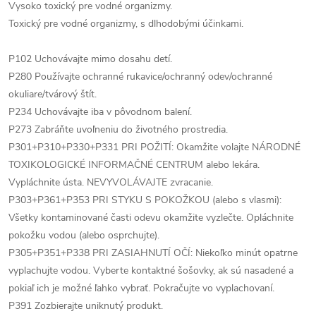
Vysoko toxický pre vodné organizmy.
Toxický pre vodné organizmy, s dlhodobými účinkami.
P102 Uchovávajte mimo dosahu detí.
P280 Používajte ochranné rukavice/ochranný odev/ochranné
okuliare/tvárový štít.
P234 Uchovávajte iba v pôvodnom balení.
P273 Zabráňte uvoľneniu do životného prostredia.
P301+P310+P330+P331 PRI POŽITÍ: Okamžite volajte NÁRODNÉ
TOXIKOLOGICKÉ INFORMAČNÉ CENTRUM alebo lekára.
Vypláchnite ústa. NEVYVOLÁVAJTE zvracanie.
P303+P361+P353 PRI STYKU S POKOŽKOU (alebo s vlasmi):
Všetky kontaminované časti odevu okamžite vyzlečte. Opláchnite
pokožku vodou (alebo osprchujte).
P305+P351+P338 PRI ZASIAHNUTÍ OČÍ: Niekoľko minút opatrne
vyplachujte vodou. Vyberte kontaktné šošovky, ak sú nasadené a
pokiaľ ich je možné ľahko vybrať. Pokračujte vo vyplachovaní.
P391 Zozbierajte uniknutý produkt.