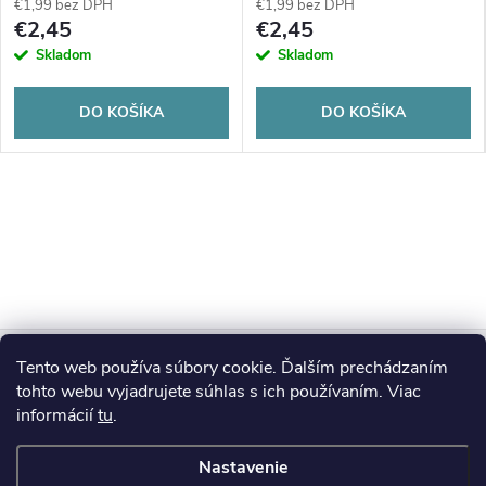
€1,99 bez DPH
€1,99 bez DPH
€2,45
€2,45
Skladom
Skladom
DO KOŠÍKA
DO KOŠÍKA
Z
Tento web používa súbory cookie. Ďalším prechádzaním
Blog
á
tohto webu vyjadrujete súhlas s ich používaním. Viac
informácií
tu
.
Informácie pre vás
p
Nastavenie