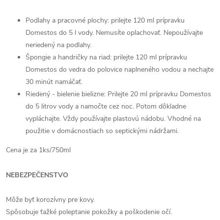
Podlahy a pracovné plochy: prilejte 120 ml prípravku
Domestos do 5 l vody. Nemusíte oplachovať. Nepoužívajte
neriedený na podlahy.
Špongie a handričky na riad: prilejte 120 ml prípravku
Domestos do vedra do polovice naplneného vodou a nechajte
30 minút namáčať.
Riedený - bielenie bielizne: Prilejte 20 ml prípravku Domestos
do 5 litrov vody a namočte cez noc. Potom dôkladne
vypláchajte. Vždy používajte plastovú nádobu. Vhodné na
použitie v domácnostiach so septickými nádržami.
Cena je za 1ks/750ml
NEBEZPEČENSTVO
Môže byť korozívny pre kovy.
Spôsobuje ťažké poleptanie pokožky a poškodenie očí.