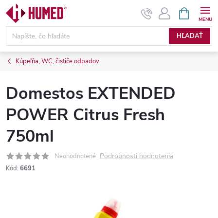
Prejsť
NÁKUPN
KOŠÍK
na
obsah
HĽADAŤ
Kúpeľňa, WC, čističe odpadov
Domestos EXTENDED
POWER Citrus Fresh
750ml
Podrobnosti hodnotenia
Neohodnotené
Kód:
6691