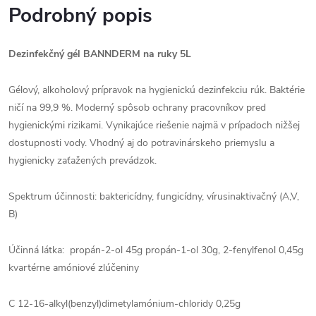
Podrobný popis
Dezinfekčný gél BANNDERM na ruky 5L
Gélový, alkoholový prípravok na hygienickú dezinfekciu rúk. Baktérie
ničí na 99,9 %. Moderný spôsob ochrany pracovníkov pred
hygienickými rizikami. Vynikajúce riešenie najmä v prípadoch nižšej
dostupnosti vody. Vhodný aj do potravinárskeho priemyslu a
hygienicky zaťažených prevádzok.
Spektrum účinnosti: baktericídny, fungicídny, vírusinaktivačný (A,V,
B)
Účinná látka: propán-2-ol 45g propán-1-ol 30g, 2-fenylfenol 0,45g
kvartérne amóniové zlúčeniny
C 12-16-alkyl(benzyl)dimetylamónium-chloridy 0,25g