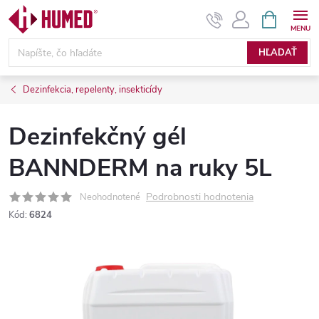
Prejsť
NÁKUPN
KOŠÍK
na
obsah
HĽADAŤ
Dezinfekcia, repelenty, insekticídy
Dezinfekčný gél
BANNDERM na ruky 5L
Podrobnosti hodnotenia
Neohodnotené
Kód:
6824