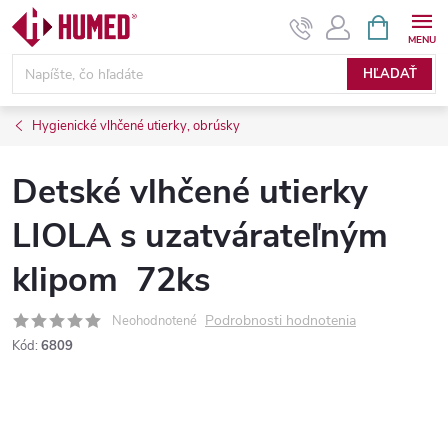
Prejsť
NÁKUPN
KOŠÍK
na
obsah
HĽADAŤ
Hygienické vlhčené utierky, obrúsky
Detské vlhčené utierky
LIOLA s uzatvárateľným
klipom 72ks
Podrobnosti hodnotenia
Neohodnotené
Kód:
6809