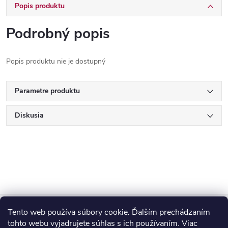
Popis produktu
Podrobný popis
Popis produktu nie je dostupný
Parametre produktu
Diskusia
Z
Tento web používa súbory cookie. Ďalším prechádzaním
Blog
tohto webu vyjadrujete súhlas s ich používaním. Viac