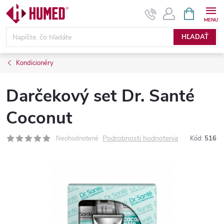
Prejsť
NÁKUPN
KOŠÍK
na
obsah
HĽADAŤ
Kondicionéry
Darčekový set Dr. Santé
Coconut
Podrobnosti hodnotenia
Neohodnotené
Kód:
516