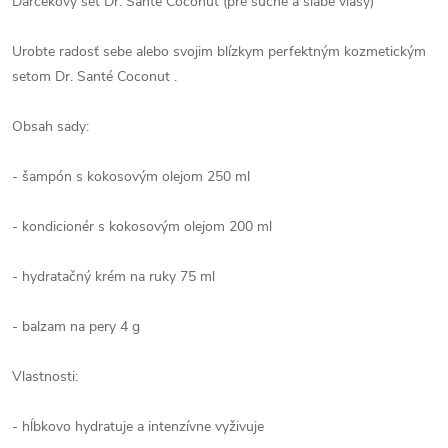
Darčekový set Dr. Santé Coconut (pre suché a slabé vlasy)
Urobte radosť sebe alebo svojim blízkym perfektným kozmetickým
setom Dr. Santé Coconut .
Obsah sady:
- šampón s kokosovým olejom 250 ml
- kondicionér s kokosovým olejom 200 ml
- hydratačný krém na ruky 75 ml
- balzam na pery 4 g
Vlastnosti:
- hĺbkovo hydratuje a intenzívne vyživuje