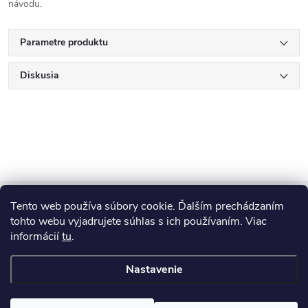
návodu.
Parametre produktu
Diskusia
Z
Tento web používa súbory cookie. Ďalším prechádzaním
Blog
á
tohto webu vyjadrujete súhlas s ich používaním. Viac
informácií
tu
.
Informácie pre vás
p
Nastavenie
ä
Copyright 2026
HUMED
. Všetky práva vyhradené.