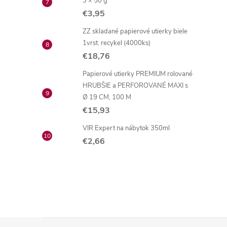
3 × 50 g
€3,95
ZZ skladané papierové utierky biele
1vrst. recykel (4000ks)
€18,76
Papierové utierky PREMIUM rolované
HRUBŠIE a PERFOROVANÉ MAXI s
Ø 19 CM, 100 M
€15,93
VIR Expert na nábytok 350ml
€2,66