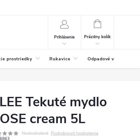
Možnosti platby
Blog
O nás
Kontakty
NÁKUPNÝ
KOŠÍK
Prázdny košík
Prihlásenie
cie prostriedky
Rukavice
Odpadové vrecia
LEE Tekuté mydlo
OSE cream 5L
Podrobnosti hodnotenia
Neohodnotené
6863