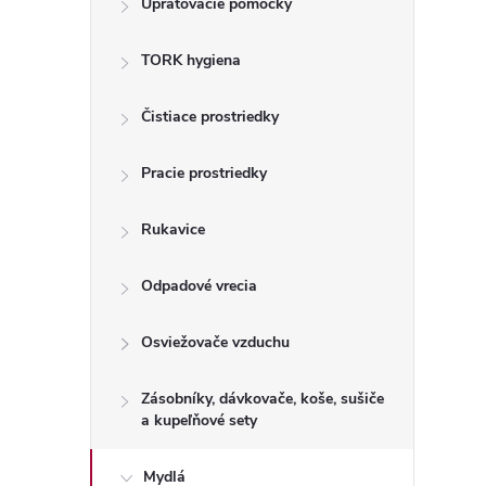
Upratovacie pomôcky
n
TORK hygiena
ý
p
Čistiace prostriedky
a
Pracie prostriedky
n
Rukavice
e
Odpadové vrecia
l
Osviežovače vzduchu
Zásobníky, dávkovače, koše, sušiče
a kupeľňové sety
Mydlá