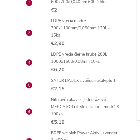
600x700/0,040mm 60L-25ks
€2
LDPE vrecia modré
700x1100mm/0,050mm 120L –
15ks
€2,90
LDPE vrecia čierne hrubé 280L
1000x1500/0,08mm 10ks
€6,70
SATUR BADEX s vôňou eukalyptu 1l
€2,15
Nitrilové rukavice jednorázové
MERCATOR nitrylex classic - modré S
100ks
€5,19
BREF wc blok Power Aktiv Lavender