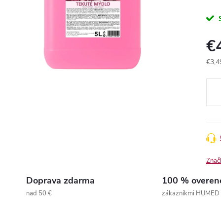
€
€3,4
Jedn
cena
Znač
Doprava zdarma
100 % overen
nad 50 €
zákazníkmi HUMED