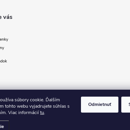
e vás
enky
ny
adok
oužíva súbory cookie. Ďalším
Odmietnuť
m tohto webu vyjadrujete súhlas s
ním. Viac informácií
tu
.
ie