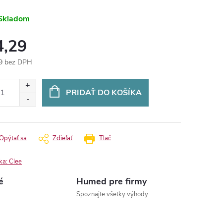
Skladom
4,29
9 bez DPH
otková
:
PRIDAŤ DO KOŠÍKA
Opýtať sa
Zdieľať
Tlač
ka:
Clee
é
Humed pre firmy
Spoznajte všetky výhody.