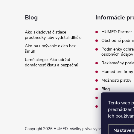
Z
á
Blog
Informácie pr
p
HUMED Partner
Ako skladovať čistiace
prostriedky, aby vydržali dlhšie
Obchodné podmi
ä
Ako na umývanie okien bez
Podmienky ochra
šmúh
osobných údajov
t
Jarné alergie: Ako udržať
Reklamačný pori
domácnosť čistú a bezpečnú
i
Humed pre firmy
Možnosti platby
e
Blog
O nás
Tento web p
Kontakty
prechádzaní
ich používa
Copyright 2026
HUMED
. Všetky práva vyhradené.
Nastaven