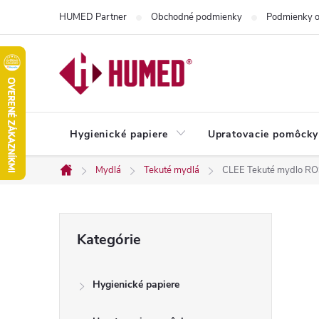
Prejsť
HUMED Partner
Obchodné podmienky
Podmienky o
na
obsah
Hygienické papiere
Upratovacie pomôcky
Mydlá
Tekuté mydlá
CLEE Tekuté mydlo RO
Domov
B
Preskočiť
Kategórie
kategórie
o
Hygienické papiere
č