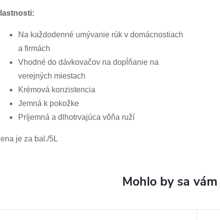
lastnosti:
Na každodenné umývanie rúk v domácnostiach
a firmách
Vhodné do dávkovačov na dopĺňanie na
verejných miestach
Krémová konzistencia
Jemná k pokožke
Príjemná a dlhotrvajúca vôňa ruží
ena je za bal./5L