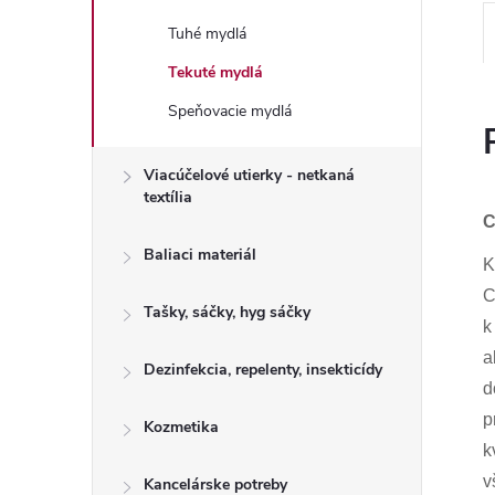
Tuhé mydlá
Tekuté mydlá
Speňovacie mydlá
Viacúčelové utierky - netkaná
textília
C
Baliaci materiál
K
C
Tašky, sáčky, hyg sáčky
k
a
Dezinfekcia, repelenty, insekticídy
d
p
Kozmetika
k
v
Kancelárske potreby