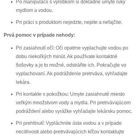
Po manipulácii s výrobkom si dôkladne umyte ruky
mydlom a vodou.
Pri práci s produktom nejedzte, nepite a nefajčite.
Prvá pomoc v prípade nehody:
Pri zasiahnutí očí: Oči opatrne vyplachujte vodou po
dobu niekoľkých minút. Ak používate kontaktné
šošovky a je to možné, odstráňte ich. Pokračujte vo
vyplachovaní. Ak podráždenie pretrváva, vyhľadajte
lekára.
Pri kontakte s pokožkou: Umyte zasiahnuté miesto
veľkým množstvom vody a mydla. Pri pretrvávajúcom
podráždení alebo vyrážke vyhľadajte lekársku pomoc.
Pri prehltnutí: Vypláchnite ústa vodou a v prípade
necitlivosti alebo pretrvávajúcich kŕčov kontaktujte