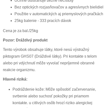
Účinne odstraňuje bežné nečistoty
Bez optických rozjasňovačov a agresívnych bielidiel
Použitie v automatických aj priemyslových pračkách
25kg balenie - 333 pracích dávok
Cena je za bal./25kg
Pozor: Dráždivý produkt
Tento výrobok obsahuje látky, ktoré nesú výstražný
piktogram GHS07 (Dráždivé látky). Pri kontakte s telom
alebo pri vdýchnutí môže vyvolať nepríjemné obranné
reakcie organizmu.
Hlavné riziká:
Podráždenie kože: Môže spôsobiť začervenanie,
svrbenie alebo suchosť pokožky pri priamom
kontakte. u citlivých osôb hrozí riziko alergickej