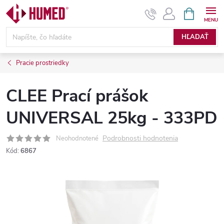
Prejsť
NÁKUPN
KOŠÍK
na
obsah
HĽADAŤ
Pracie prostriedky
CLEE Prací prášok
UNIVERSAL 25kg - 333PD
Podrobnosti hodnotenia
Neohodnotené
Kód:
6867