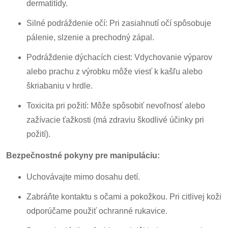
dermatitídy.
Silné podráždenie očí: Pri zasiahnutí očí spôsobuje
pálenie, slzenie a prechodný zápal.
Podráždenie dýchacích ciest: Vdychovanie výparov
alebo prachu z výrobku môže viesť k kašľu alebo
škriabaniu v hrdle.
Toxicita pri požití: Môže spôsobiť nevoľnosť alebo
zažívacie ťažkosti (má zdraviu škodlivé účinky pri
požití).
Bezpečnostné pokyny pre manipuláciu:
Uchovávajte mimo dosahu detí.
Zabráňte kontaktu s očami a pokožkou. Pri citlivej koži
odporúčame použiť ochranné rukavice.