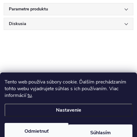
Parametre produktu
Diskusia
Z
Tento web používa súbory cookie. Ďalším prechádzaním
Blog
á
tohto webu vyjadrujete súhlas s ich používaním. Viac
informácií
tu
.
Informácie pre vás
p
Nastavenie
ä
Copyright 2026
HUMED
. Všetky práva vyhradené.
Odmietnuť
Súhlasím