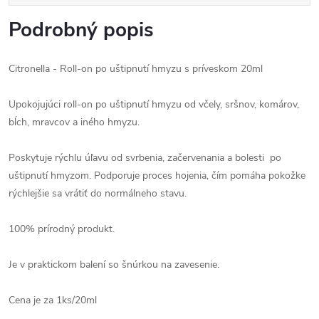
Podrobný popis
Citronella - Roll-on po uštipnutí hmyzu s príveskom 20ml
Upokojujúci roll-on po uštipnutí hmyzu od včely, sršnov, komárov,
bĺch, mravcov a iného hmyzu.
Poskytuje rýchlu úľavu od svrbenia, začervenania a bolesti po
uštipnutí hmyzom. Podporuje proces hojenia, čím pomáha pokožke
rýchlejšie sa vrátiť do normálneho stavu.
100% prírodný produkt.
Je v praktickom balení so šnúrkou na zavesenie.
Cena je za 1ks/20ml