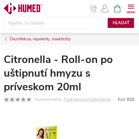
Prejsť
NÁKUPN
KOŠÍK
na
obsah
HĽADAŤ
Dezinfekcia, repelenty, insekticídy
Citronella - Roll-on po
uštipnutí hmyzu s
príveskom 20ml
Podrobnosti hodnotenia
Neohodnotené
Kód:
032