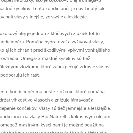
rospešné zložky, ako je kokosový olej a omega-3
astné kyseliny. Tento kondicionér je navrhnutý tak,
by boli vlasy silnejšie, zdravšie a lesklejšie.
okosový olej je jednou z kľúčových zložiek tohto
ondicionéra. Pomáha hydratovať a vyživovať vlasy,
ko aj ich chrániť pred škodlivými vplyvmi vonkajšieho
rostredia. Omega-3 mastné kyseliny sú tiež
ôležitými zložkami, ktoré zabezpečujú zdravie vlasov
 podporujú ich rast.
ento kondicionér má husté zloženie, ktoré pomáha
držať vlhkosť vo vlasoch a znižuje lámavosť a
tiepenie končekov. Vlasy sú tiež jemnejšie a lesklejšie.
ondicionér na vlasy Bio Naturell s kokosovým olejom
 omega3 mastnými kyselinami je možné použiť na