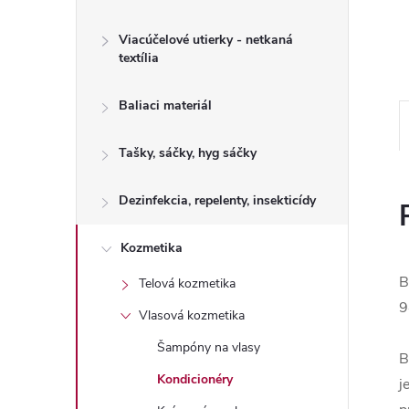
Viacúčelové utierky - netkaná
textília
Baliaci materiál
Tašky, sáčky, hyg sáčky
Dezinfekcia, repelenty, insekticídy
Kozmetika
B
Telová kozmetika
9
Vlasová kozmetika
Šampóny na vlasy
B
Kondicionéry
j