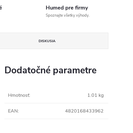
é
Humed pre firmy
Spoznajte všetky výhody.
DISKUSIA
Dodatočné parametre
Hmotnosť
:
1.01 kg
EAN
:
4820168433962