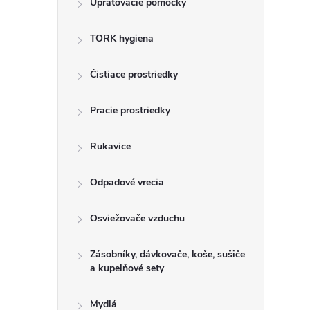
Upratovacie pomôcky
n
TORK hygiena
ý
p
Čistiace prostriedky
a
Pracie prostriedky
n
Rukavice
e
Odpadové vrecia
l
Osviežovače vzduchu
Zásobníky, dávkovače, koše, sušiče
a kupeľňové sety
Mydlá