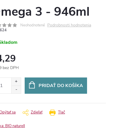
mega 3 - 946ml
Podrobnosti hodnotenia
Neohodnotené
624
Skladom
4,29
9 bez DPH
otková
:
PRIDAŤ DO KOŠÍKA
Opýtať sa
Zdieľať
Tlač
ka:
BIO naturell