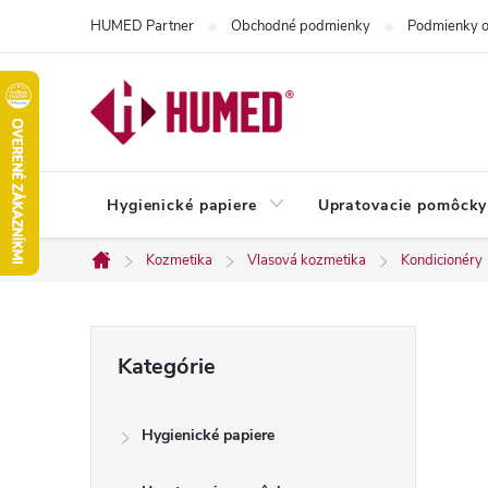
Prejsť
HUMED Partner
Obchodné podmienky
Podmienky o
na
obsah
Hygienické papiere
Upratovacie pomôcky
Kozmetika
Vlasová kozmetika
Kondicionéry
Domov
B
Preskočiť
Kategórie
kategórie
o
Hygienické papiere
č