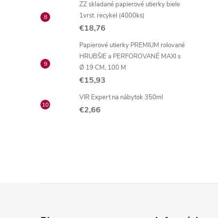
ZZ skladané papierové utierky biele
1vrst. recykel (4000ks)
€18,76
Papierové utierky PREMIUM rolované
HRUBŠIE a PERFOROVANÉ MAXI s
Ø 19 CM, 100 M
€15,93
VIR Expert na nábytok 350ml
€2,66
Z