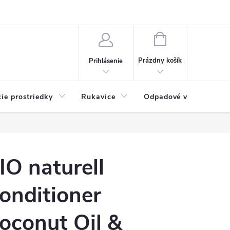
Možnosti platby
Blog
O nás
Kontakty
NÁKUPNÝ
KOŠÍK
Prázdny košík
Prihlásenie
cie prostriedky
Rukavice
Odpadové vrecia
IO naturell
onditioner
oconut Oil &