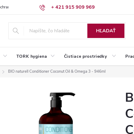
+ 421 915 909 969
chrany osobných údajov
Reklamačný poriadok
Humed pre firmy
HĽADAŤ
TORK hygiena
Čistiace prostriedky
Pra
BIO naturell Conditioner Coconut Oil & Omega 3 - 946ml
B
C
C