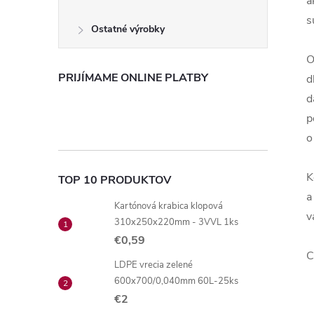
a
s
Ostatné výrobky
O
PRIJÍMAME ONLINE PLATBY
d
d
p
o
K
TOP 10 PRODUKTOV
a
Kartónová krabica klopová
v
310x250x220mm - 3VVL 1ks
€0,59
C
LDPE vrecia zelené
600x700/0,040mm 60L-25ks
€2