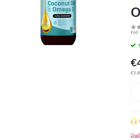
O
Kód:
€
€3,4
Jedn
cena
Znač