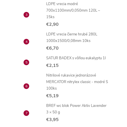
LDPE vrecia modré
700x1100mm/0,050mm 120L –
15ks
€2,90
LDPE vrecia čierne hrubé 280L
1000x1500/0,08mm 10ks
€6,70
SATUR BADEX s vôňou eukalyptu 1l
€2,15
Nitrilové rukavice jednorázové
MERCATOR nitrylex classic - modré S
100ks
€5,19
BREF wc blok Power Aktiv Lavender
3 × 50 g
€3,95