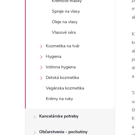
p
Krémové masky
m
Spreje na vlasy
a
Oleje na vlasy
Vlasové séra
K
k
Kozmetika na tvár
a
Hygiena
p
Intímna hygiena
d
a
Detská kozmetika
Vegánska kozmetika
T
Krémy na ruky
u
š
Kancelárske potreby
K
a
Občerstvenie - pochutiny