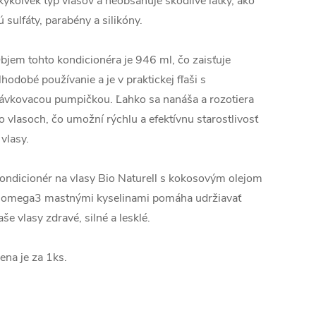
kýkoľvek typ vlasov a neobsahuje škodlivé látky, ako
ú sulfáty, parabény a silikóny.
bjem tohto kondicionéra je 946 ml, čo zaisťuje
lhodobé používanie a je v praktickej fľaši s
ávkovacou pumpičkou. Ľahko sa nanáša a rozotiera
o vlasoch, čo umožní rýchlu a efektívnu starostlivosť
 vlasy.
ondicionér na vlasy Bio Naturell s kokosovým olejom
 omega3 mastnými kyselinami pomáha udržiavať
aše vlasy zdravé, silné a lesklé.
ena je za 1ks.