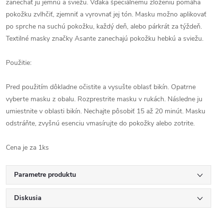
zanechať ju jemnú a sviežu. Vďaka špeciálnemu zloženiu pomáha
pokožku zvlhčiť, zjemniť a vyrovnať jej tón. Masku možno aplikovať
po sprche na suchú pokožku, každý deň, alebo párkrát za týždeň.
Textilné masky značky Asante zanechajú pokožku hebkú a sviežu.
Použitie:
Pred použitím dôkladne očistite a vysušte oblasť bikín. Opatrne
vyberte masku z obalu. Rozprestrite masku v rukách. Následne ju
umiestnite v oblasti bikín. Nechajte pôsobiť 15 až 20 minút. Masku
odstráňte, zvyšnú esenciu vmasírujte do pokožky alebo zotrite.
Cena je za 1ks
Parametre produktu
Diskusia