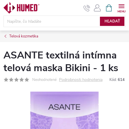
Prejsť
NÁKUPN
KOŠÍK
na
obsah
HĽADAŤ
Telová kozmetika
ASANTE textilná intímna
telová maska Bikini - 1 ks
Podrobnosti hodnotenia
Neohodnotené
Kód:
614