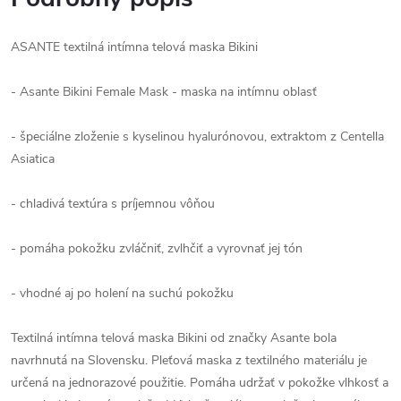
ASANTE textilná intímna telová maska Bikini
- Asante Bikini Female Mask - maska na intímnu oblasť
- špeciálne zloženie s kyselinou hyalurónovou, extraktom z Centella
Asiatica
- chladivá textúra s príjemnou vôňou
- pomáha pokožku zvláčniť, zvlhčiť a vyrovnať jej tón
- vhodné aj po holení na suchú pokožku
Textilná intímna telová maska Bikini od značky Asante bola
navrhnutá na Slovensku. Pleťová maska z textilného materiálu je
určená na jednorazové použitie. Pomáha udržať v pokožke vlhkosť a