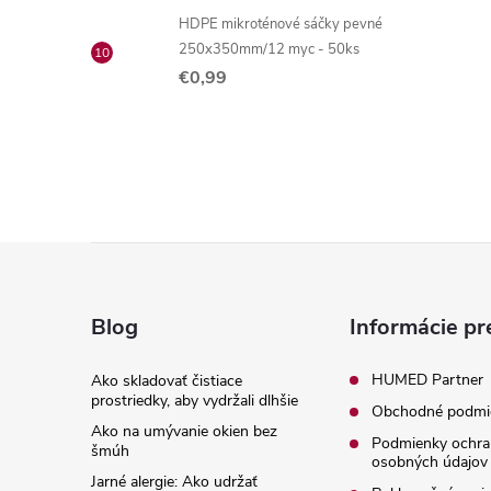
HDPE mikroténové sáčky pevné
250x350mm/12 myc - 50ks
€0,99
Z
á
Blog
Informácie pr
p
HUMED Partner
Ako skladovať čistiace
prostriedky, aby vydržali dlhšie
Obchodné podmi
ä
Ako na umývanie okien bez
Podmienky ochra
šmúh
osobných údajov
t
Jarné alergie: Ako udržať