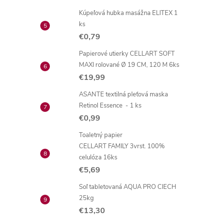
Kúpeľová hubka masážna ELITEX 1
ks
€0,79
Papierové utierky CELLART SOFT
MAXI rolované Ø 19 CM, 120 M 6ks
€19,99
ASANTE textilná pleťová maska
Retinol Essence - 1 ks
€0,99
Toaletný papier
CELLART FAMILY 3vrst. 100%
celulóza 16ks
€5,69
Soľ tabletovaná AQUA PRO CIECH
25kg
€13,30