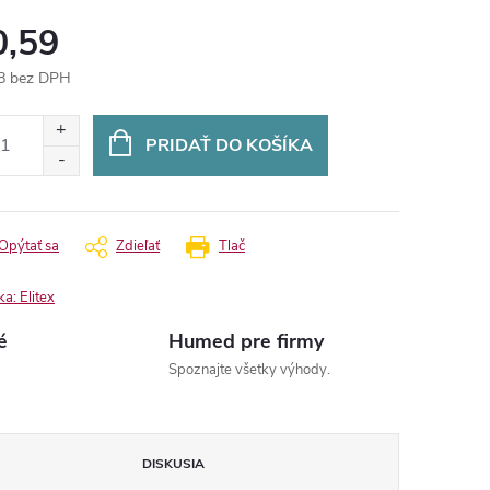
0,59
8 bez DPH
otková
:
PRIDAŤ DO KOŠÍKA
Opýtať sa
Zdieľať
Tlač
ka:
Elitex
é
Humed pre firmy
Spoznajte všetky výhody.
DISKUSIA