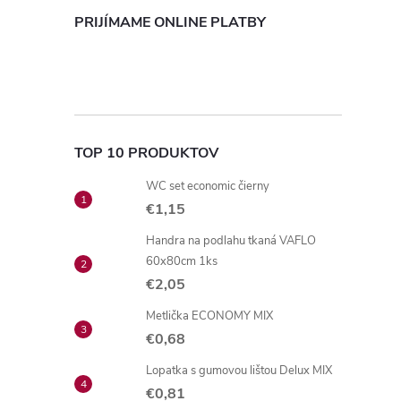
PRIJÍMAME ONLINE PLATBY
TOP 10 PRODUKTOV
WC set economic čierny
€1,15
Handra na podlahu tkaná VAFLO
60x80cm 1ks
€2,05
Metlička ECONOMY MIX
€0,68
Lopatka s gumovou lištou Delux MIX
€0,81