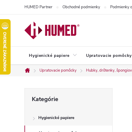
Prejsť
HUMED Partner
Obchodné podmienky
Podmienky o
na
obsah
Hygienické papiere
Upratovacie pomôcky
Upratovacie pomôcky
Hubky, drôtenky, špongiové
Domov
B
Preskočiť
Kategórie
kategórie
o
Hygienické papiere
č