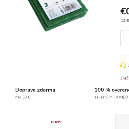
€
€0,4
Jedn
cena
Znač
Doprava zdarma
100 % overen
nad 50 €
zákazníkmi HUMED
POPIS