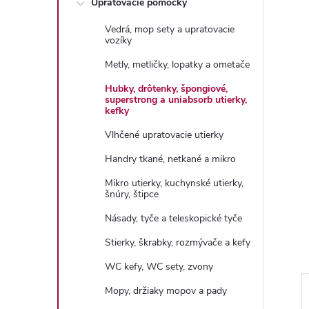
Upratovacie pomôcky
n
Vedrá, mop sety a upratovacie
ý
vozíky
Metly, metličky, lopatky a ometače
p
Hubky, drôtenky, špongiové,
superstrong a uniabsorb utierky,
a
kefky
Vlhčené upratovacie utierky
n
Handry tkané, netkané a mikro
e
Mikro utierky, kuchynské utierky,
šnúry, štipce
l
Násady, tyče a teleskopické tyče
Stierky, škrabky, rozmývače a kefy
WC kefy, WC sety, zvony
Mopy, držiaky mopov a pady