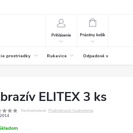
Možnosti platby
Blog
O nás
Kontakty
NÁKUPNÝ
KOŠÍK
Prázdny košík
Prihlásenie
cie prostriedky
Rukavice
Odpadové vrecia
brazív ELITEX 3 ks
Podrobnosti hodnotenia
Neohodnotené
2014
Skladom