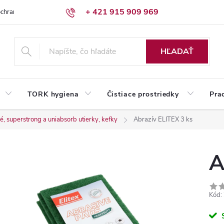
+ 421 915 909 969
chrany osobných údajov
Reklamačný poriadok
Humed pre firmy
HĽADAŤ
TORK hygiena
Čistiace prostriedky
Pra
, superstrong a uniabsorb utierky, kefky
Abrazív ELITEX 3 ks
A
Kód: